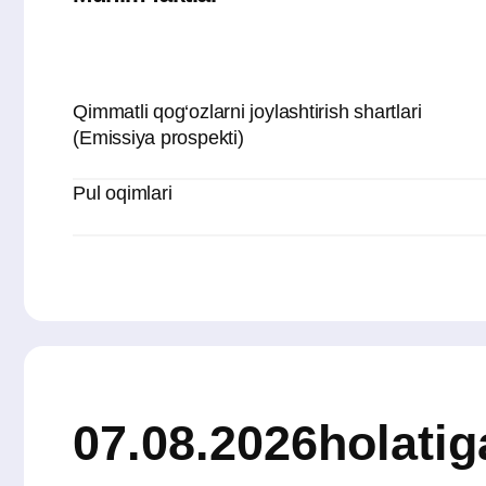
07.08.2026
holatiga k
Nominal qiymati:
100 000 000
so‘m
To‘plangan foiz daromadi:
so‘m
460 273,98