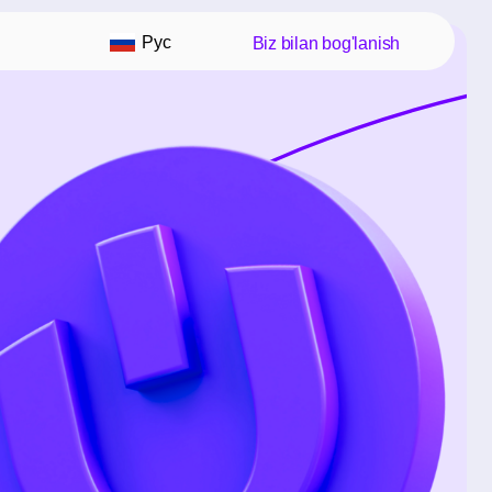
ET'S GO!
Рус
Biz bilan bog'lanish