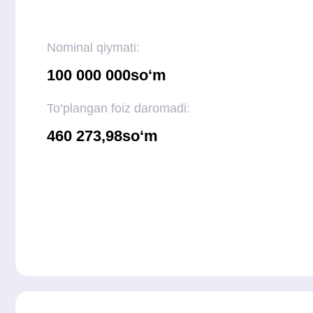
Muhim faktlar
Murojaatlar uchun sh
Menejer tafsilotlarni aniqlashtirish uchun siz
bilan bog‘lanadi