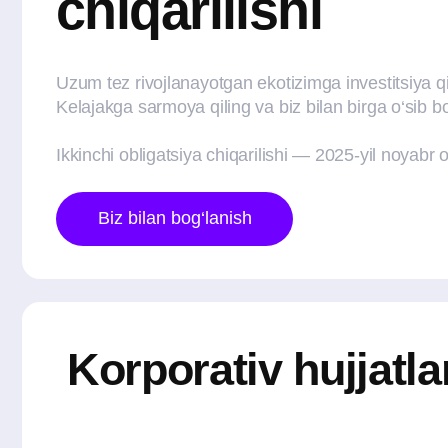
Uzum tez rivojlanayotgan ekotizimga investitsiya qilish i
Kelajakga sarmoya qiling va biz bilan birga o‘sib boring!
Ikkinchi obligatsiya chiqarilishi — 2025-yil noyabr oyida.
Biz bilan bog‘lanish
Korporativ hujjatlar
Prospekt