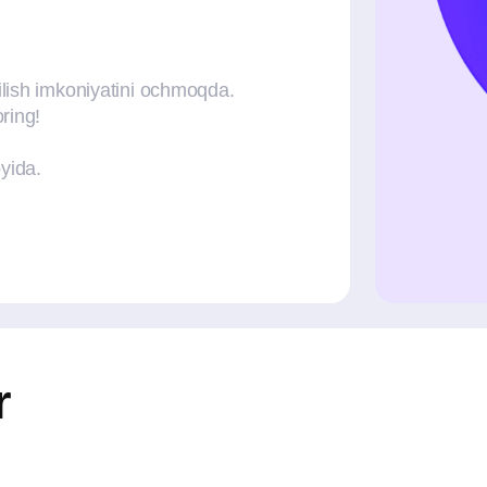
mkoniyatini ochmoqda.
Investitsiya memorandumi
Investits