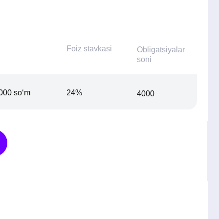
24%
4000
2027-yil 25-oktyabr
Ochiq obuna
Toshkent fond birjasi
ALKES