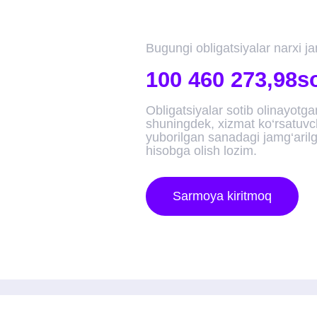
akl
+998