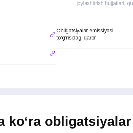
o‘ra obligatsiyalar narx
Bugungi obligatsiyalar narxi jami:
100 460 273,98
so‘m
Obligatsiyalar sotib olinayotganda ularning jo
shuningdek, xizmat ko‘rsatuvchi brokerga soti
yuborilgan sanadagi jamg‘arilgan foiz daro
hisobga olish lozim.
Sarmoya kiritmoq