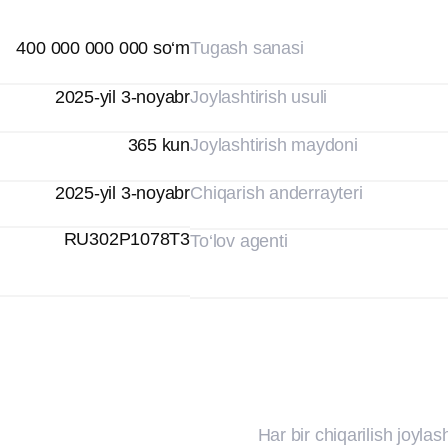
RU302P1078T3
To‘lov agenti
Har bir chiqarilish joylashtirilishi bo‘
joylashtirish hujjatlari, quyida keltirilga
Obligatsiyalar emissiyasi
to‘g‘risidagi qaror