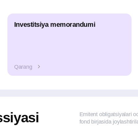
Qarang
Qarang
yasi
Emitent obligatsiyalari ochiq obuna 
fond birjasida joylashtiriladi
Chiqarilish
Nominal
ISIN
sanasi
qiymati