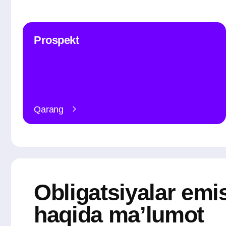
Qarang
Obligatsiyalar emissi
haqida ma’lumot
Reyting bahosi
Birja tikeri
Emitent