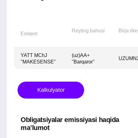
YATT MChJ
(uz)AA+
UZUMN2B2
"MAKESENSE"
"Barqaror"
Kalkulyator
Obligatsiyalar emissiyasi haqida
ma’lumot
Obligatsiyalar chiqarishning umumiy
400 
hajm
Joylashtirishning boshlanish sanasi
Joylashtirish muddati
Murojaat boshlangan sana