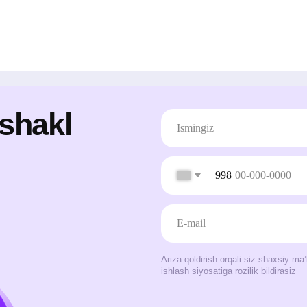
Ariza qoldirish orqali siz shaxsiy ma’lumotlarni qayta
ishlash siyosatiga rozilik bildirasiz
Jo‘natish