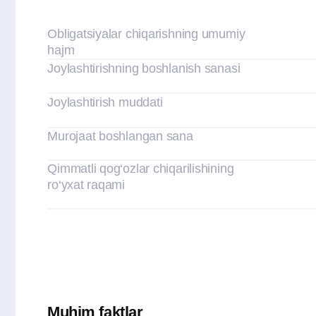
Qimmatli qog‘ozlar chiqarilishining
ro‘yxat raqami
Muhim faktlar
Qimmatli qog‘ozlarni joylashtirish shartlari
(Emissiya prospekti)
Pul oqimlari