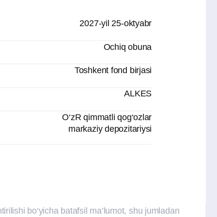
O‘zR qimmatli qog‘ozlar
markaziy depozitariysi
yicha batafsil ma’lumot, shu jumladan
n