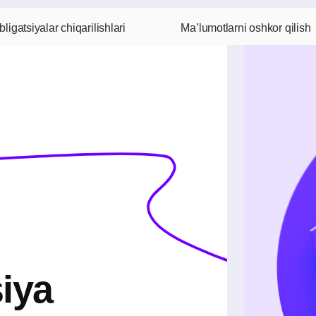
L
Ma’lumotlarni oshkor qilish
alar chiqarilishlari
a