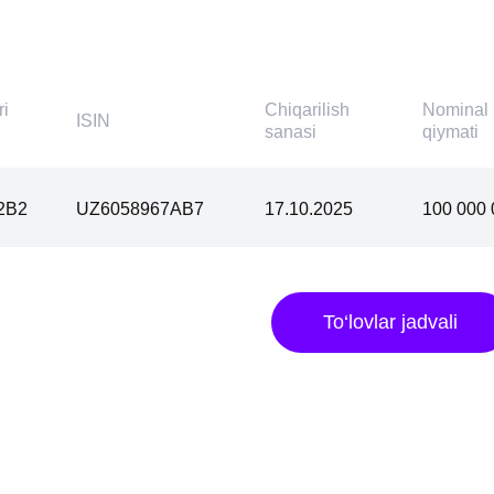
UZ6058967AB7
17.10.2025
100 000 000 soʻm
To‘lovlar jadvali
000 000 000 so‘m
Tugash sanasi
2025-yil 3-noyabr
Joylashtirish usuli
365 kun
Joylashtirish maydoni
2025-yil 3-noyabr
Chiqarish anderrayteri