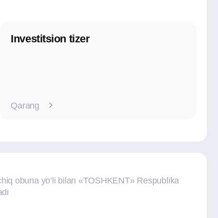
yo‘li bilan «TOSHKENT» Respublika
Foiz stavkasi
Obligatsiyalar
soni