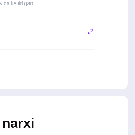
i
riy narxini,
b olish topshirig‘i
madini (JFD)