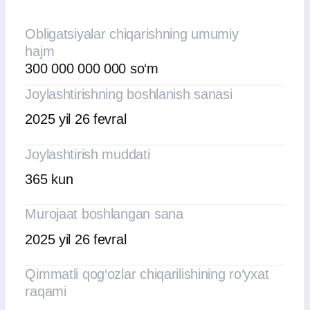
depozitariysi
Har bir chiqarilish joylashtirilishi
bo‘yicha batafsil ma’lumot, shu
jumladan joylashtirish hujjatlari, quyida
keltirilgan
Muhim faktlar
Qimmatli qog‘ozlarni joylashtirish
shartlari
(Emissiya prospekti)
Obligatsiyalar emissiyasi