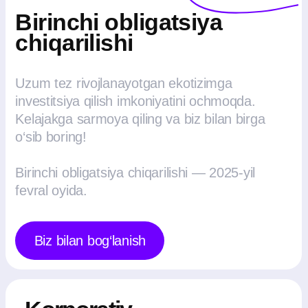
o‘sib boring!
Birinchi obligatsiya chiqarilishi — 2025-yil
fevral oyida.
Biz bilan bog‘lanish
Korporativ
hujjatlar
Prospekt
Qarang
Investitsiya memorandumi