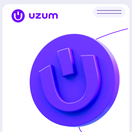
Birinchi obligatsiya
chiqarilishi
Uzum tez rivojlanayotgan ekotizimga
investitsiya qilish imkoniyatini ochmoqda.
Kelajakga sarmoya qiling va biz bilan birga