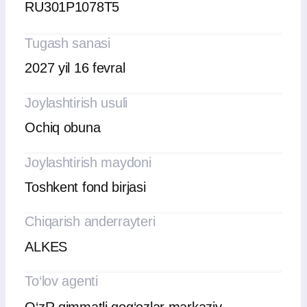
to‘g‘risidagi qaror
28.10.2025
holatiga ko‘ra
obligatsiyalar narxi
Nominal qiymati:
500 000 000
so‘m
To‘plangan foiz daromadi:
21 917 808,22
so‘m
Bugungi obligatsiyalar narxi jami:
521 917 808,22
so‘m
Obligatsiyalar sotib olinayotganda ularning
joriy narxini, shuningdek, xizmat
ko‘rsatuvchi brokerga sotib olish topshirig‘i