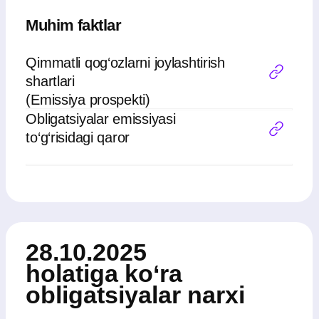
+998
Ariza qoldirish orqali siz shaxsiy ma’lumotlarni qayta
ishlash siyosatiga rozilik bildirasiz
Jo‘natish
info@makesense.uz