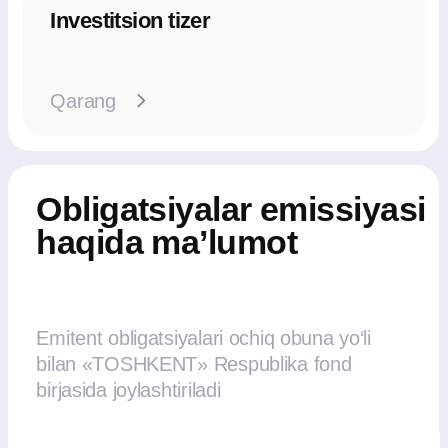
YATT MChJ
(uz)AA+
UZUMN2B
"MAKESENSE"
"Barqaror"
Kalkulyator
To‘lovlar jadvali
Obligatsiyalar emissiyasi haqida
ma’lumot
Obligatsiyalar chiqarishning umumiy
hajm
300 000 000 000 so‘m
Joylashtirishning boshlanish sanasi
2025 yil 26 fevral
Joylashtirish muddati
365 kun