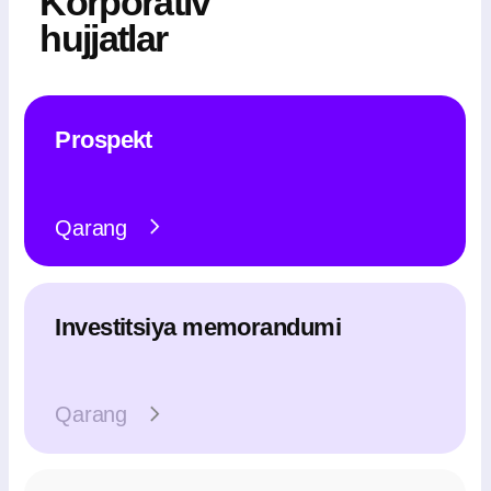
Qarang
Investitsion tizer
Qarang
Obligatsiyalar emissiyasi
haqida ma’lumot
Emitent obligatsiyalari ochiq obuna yo‘li
bilan «TOSHKENT» Respublika fond
birjasida joylashtiriladi
Reyting bahosi
Birja tikeri
Emitent