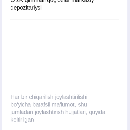
yuborilgan sanadagi jamg‘arilgan foiz
daromadini (JFD) hisobga olish lozim.
Sarmoya kiritmoq
Muhim faktlar
Murojaatlar uchun
shakl
Menejer tafsilotlarni aniqlashtirish uchun
siz bilan bog‘lanadi