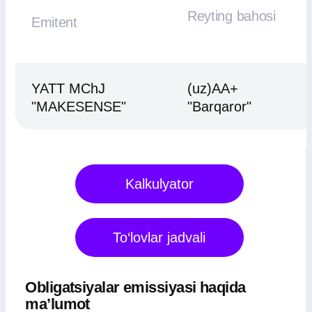
Murojaat boshlangan sana
2025 yil 26 fevral
Qimmatli qog‘ozlar chiqarilishining ro‘yxat
raqami
RU301P1078T5
Tugash sanasi
2027 yil 16 fevral
Joylashtirish usuli
Ochiq obuna
Joylashtirish maydoni
Toshkent fond birjasi
Chiqarish anderrayteri
ALKES
To‘lov agenti
O‘zR qimmatli qog‘ozlar markaziy